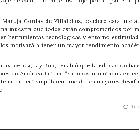
zaje de cada uno de ellos”, dijo por su parte la p
 Maruja Gorday de Villalobos, ponderó esta iniciat
 una muestra que todos están comprometidos por m
er herramientas tecnológicas y entorno estimulad
e los motivará a tener un mayor rendimiento acadé
inoamérica, Jay Kim, recalcó que la educación ha s
ics en América Latina. “Estamos orientados en cer
istema educativo público, uno de los mayores desaf
ó.
0 c