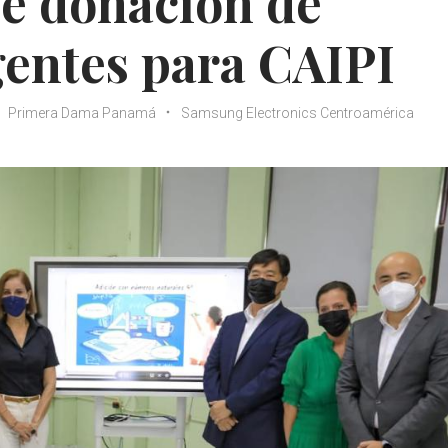
be donación de
igentes para CAIPI
Primera Dama Panamá
Samsung Electronics Centroamérica