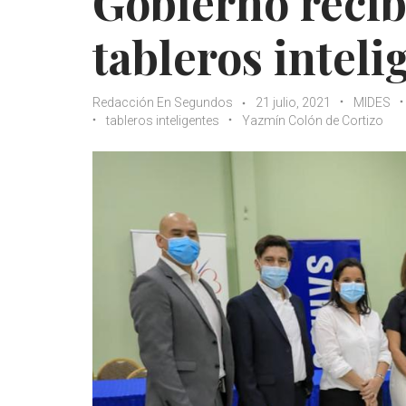
Gobierno reci
tableros intel
Redacción En Segundos
21 julio, 2021
MIDES
tableros inteligentes
Yazmín Colón de Cortizo