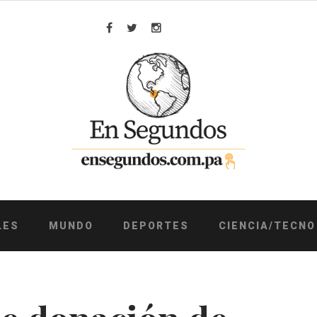
Facebook
Twitter
Instagram
LES
MUNDO
DEPORTES
CIENCIA/TECNO