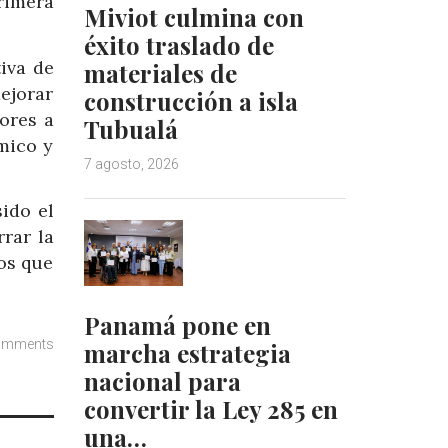
rimera
Miviot culmina con
éxito traslado de
iva de
materiales de
ejorar
construcción a isla
ores a
Tubualá
mico y
7 agosto, 2026
ido el
rar la
íos que
Panamá pone en
omments
marcha estrategia
nacional para
convertir la Ley 285 en
una…