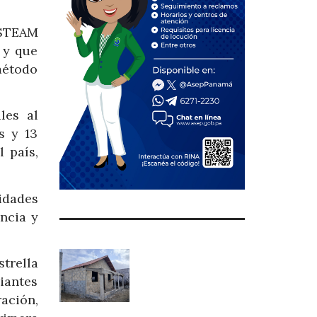
 STEAM
 y que
método
les al
s y 13
 país,
idades
ncia y
trella
iantes
ación,