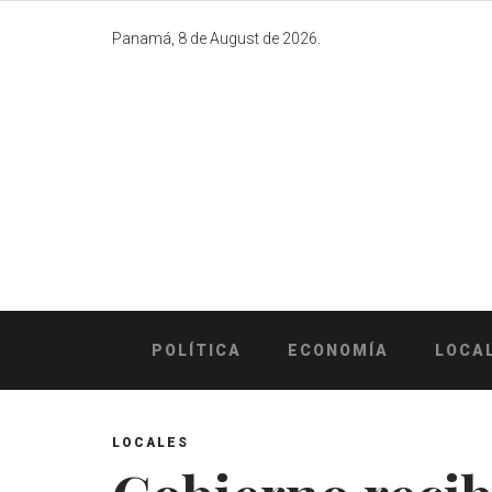
Skip
to
Panamá, 8 de August de 2026.
content
POLÍTICA
ECONOMÍA
LOCA
LOCALES