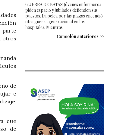
GUERRA DE BATAS Jóvenes enfermeros
piden espacio y jubilados defienden sus
idades
puestos. La pelea por las plazas encendió
otra guerra generacional en los
ención
hospitales. Mientras...
 parte
Concolón anteriores >>
 otros
rnanda
ículos
eño de
ujar e
izaje,
ra que
eso de