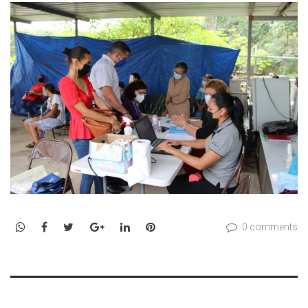
WhatsApp
Facebook
Twitter
Google+
LinkedIn
Pinterest
0 comments