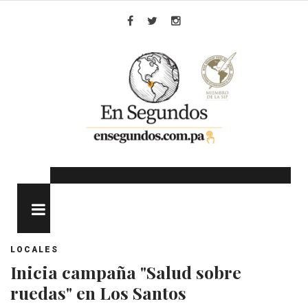
Skip
to
Facebook
Twitter
Instagram
content
MENU
LOCALES
Inicia campaña "Salud sobre
ruedas" en Los Santos