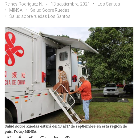
Reines Rodríguez N.
13 septiembre, 2021
Los Santos
MINSA
Salud Sobre Ruedas
Salud sobre ruedas Los Santos
Salud sobre Ruedas estará del 13 al 17 de septiembre en esta región de
país. Foto/MINSA.
WhatsApp
Facebook
Twitter
Google+
LinkedIn
Pinterest