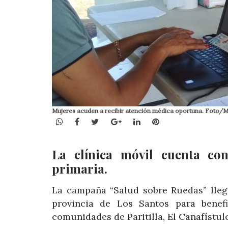
Mujeres acuden a recibir atención médica oportuna. Foto/
WhatsApp
Facebook
Twitter
Google+
LinkedIn
Pinterest
La clínica móvil cuenta con
primaria.
La campaña “Salud sobre Ruedas” llegó
provincia de Los Santos para benef
comunidades de Paritilla, El Cañafístulo