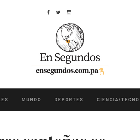
Facebook
Twitter
Instagram
LES
MUNDO
DEPORTES
CIENCIA/TECNO