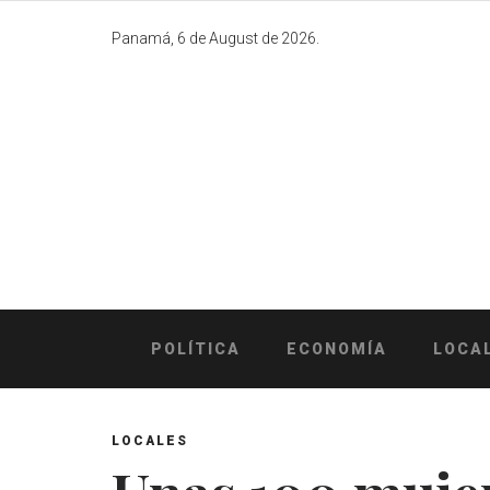
Skip
to
Panamá, 6 de August de 2026.
content
POLÍTICA
ECONOMÍA
LOCA
LOCALES