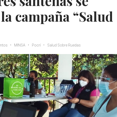
es santeñas se
 la campaña “Salud
ntos
MINSA
Pocrí
Salud Sobre Ruedas