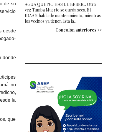
go de su
AGUA QUE NO HAS DE BEBER... Otra
vez Tumba Muerto se queda seca. El
servicio
IDAAN habla de mantenimiento, mientras
los vecinos ya tienen lista la...
Concolón anteriores >>
os desde
abogado-
en donde
rticipes
namá no
edicho,
desde la
nos, que