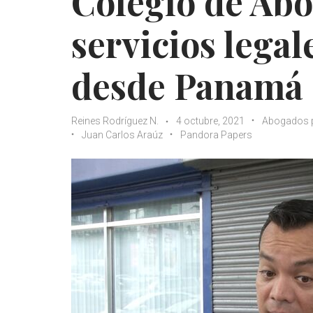
Colegio de Abo
servicios legal
desde Panamá
Reines Rodríguez N.
4 octubre, 2021
Abogados
Juan Carlos Araúz
Pandora Papers