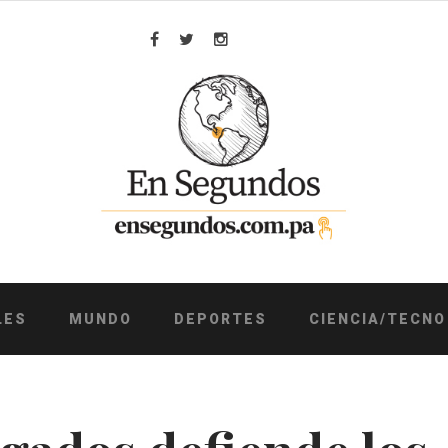
Facebook
Twitter
Instagram
LES
MUNDO
DEPORTES
CIENCIA/TECNO