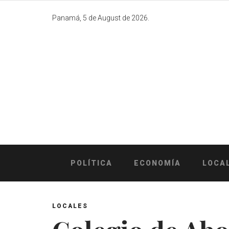
Skip
to
Panamá, 5 de August de 2026.
content
POLÍTICA
ECONOMÍA
LOCA
LOCALES