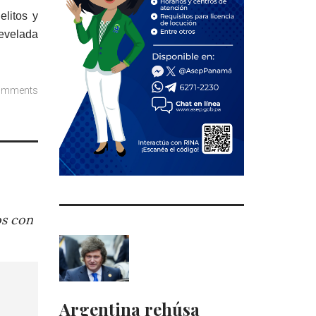
elitos y
revelada
omments
os con
Argentina rehúsa