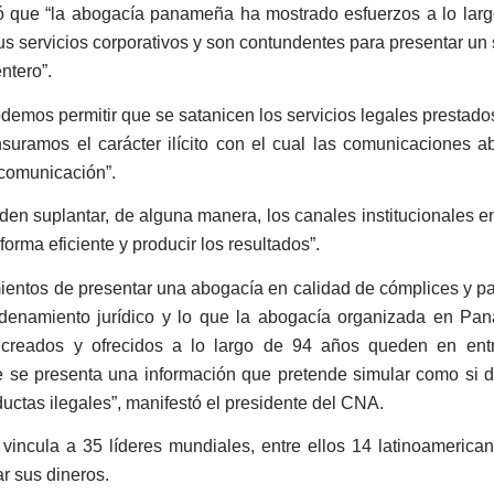
mó que “la abogacía panameña ha mostrado esfuerzos a lo lar
us servicios corporativos y son contundentes para presentar un 
ntero”.
demos permitir que se satanicen los servicios legales prestad
uramos el carácter ilícito con el cual las comunicaciones 
 comunicación”.
enden suplantar, de alguna manera, los canales institucionales 
forma eficiente y producir los resultados”.
mientos de presentar una abogacía en calidad de cómplices y pa
rdenamiento jurídico y lo que la abogacía organizada en Pa
s creados y ofrecidos a lo largo de 94 años queden en entr
que se presenta una información que pretende simular como si 
tas ilegales”, manifestó el presidente del CNA.
 vincula a 35 líderes mundiales, entre ellos 14 latinoamerica
ar sus dineros.