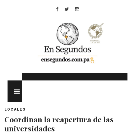
Skip
to
Facebook
Twitter
Instagram
content
MENU
LOCALES
Coordinan la reapertura de las
universidades