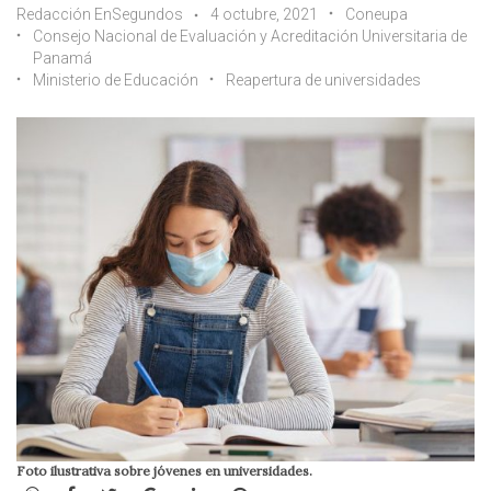
Redacción EnSegundos
4 octubre, 2021
Coneupa
Consejo Nacional de Evaluación y Acreditación Universitaria de
Panamá
Ministerio de Educación
Reapertura de universidades
Foto ilustrativa sobre jóvenes en universidades.