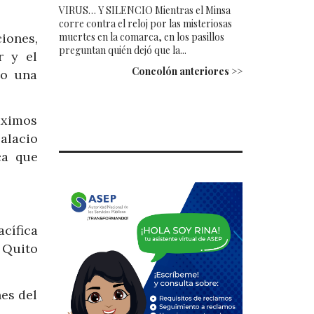
VIRUS… Y SILENCIO Mientras el Minsa
corre contra el reloj por las misteriosas
iones,
muertes en la comarca, en los pasillos
preguntan quién dejó que la...
r y el
Concolón anteriores >>
do una
áximos
alacio
ca que
cífica
e Quito
nes del