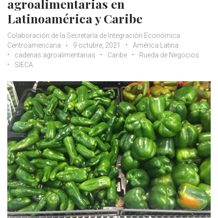
agroalimentarias en
Latinoamérica y Caribe
Colaboración de la Secretaría de Integración Económica
Centroamericana
9 octubre, 2021
América Latina
cadenas agroalimentarias
Caribe
Rueda de Negocios
SIECA