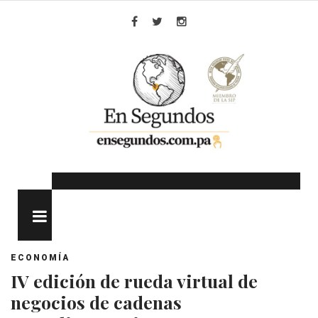
Skip
to
Facebook
Twitter
Instagram
content
MENU
ECONOMÍA
IV edición de rueda virtual de
negocios de cadenas