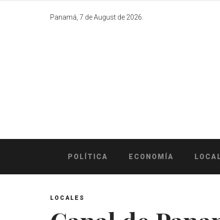
Skip
to
Panamá, 7 de August de 2026.
content
POLÍTICA
ECONOMÍA
LOCA
LOCALES