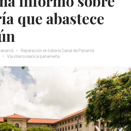
má informó sobre
ría que abastece
tún
 Panamá
Reparación en tubería Canal de Panamá
Vía interocéanica panameña