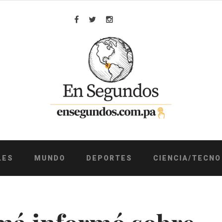
Facebook
Twitter
Instagram
LES
MUNDO
DEPORTES
CIENCIA/TECNO