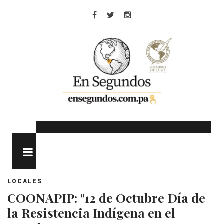
Skip
to
Facebook
Twitter
Instagram
content
MENU
LOCALES
COONAPIP: "12 de Octubre Día de
la Resistencia Indígena en el