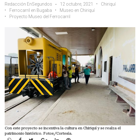
Redacción EnSegundos
12 octubre, 2021
Chiriquí
Ferrocarril en Bugaba
Museo en Chiriquí
Proyecto Museo del Ferrocarril
Con este proyecto se incentiva la cultura en Chiriquí y se realza el
patrimonio histórico. Fotos/Cortesía.
WhatsApp
Facebook
Twitter
Google+
LinkedIn
Pinterest