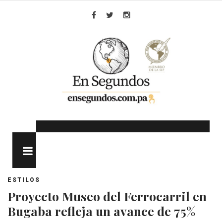
Skip
to
Facebook
Twitter
Instagram
content
MENU
ESTILOS
Proyecto Museo del Ferrocarril en
Bugaba refleja un avance de 75%