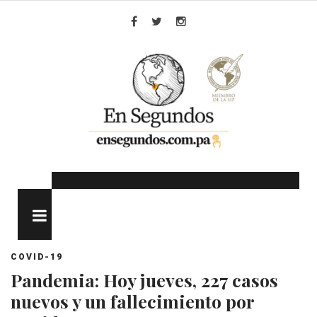
Skip
to
Facebook
Twitter
Instagram
content
MENU
COVID-19
Pandemia: Hoy jueves, 227 casos
nuevos y un fallecimiento por