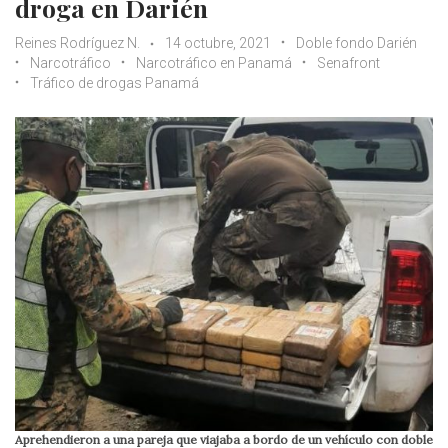
droga en Darién
Reines Rodríguez N.
14 octubre, 2021
Doble fondo Darién
Narcotráfico
Narcotráfico en Panamá
Senafront
Tráfico de drogas Panamá
Aprehendieron a una pareja que viajaba a bordo de un vehículo con doble