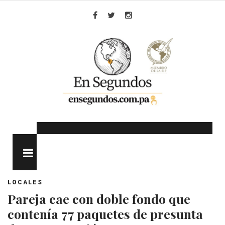
Skip
to
Facebook
Twitter
Instagram
content
MENU
LOCALES
Pareja cae con doble fondo que
contenía 77 paquetes de presunta