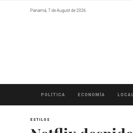
Skip
to
Panamá, 7 de August de 2026.
content
POLÍTICA
ECONOMÍA
LOCA
ESTILOS