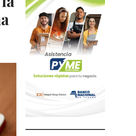
 la
ma