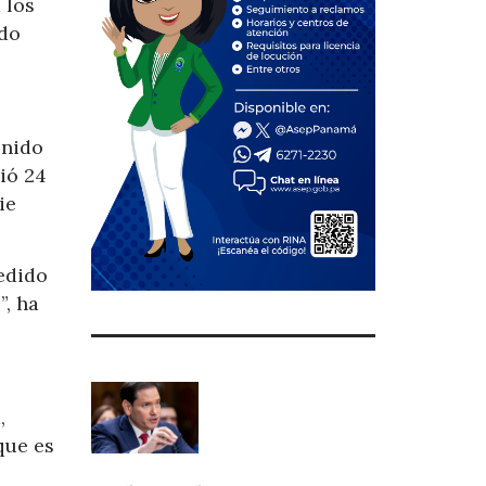
 los
ado
enido
tió 24
ie
edido
”, ha
,
que es