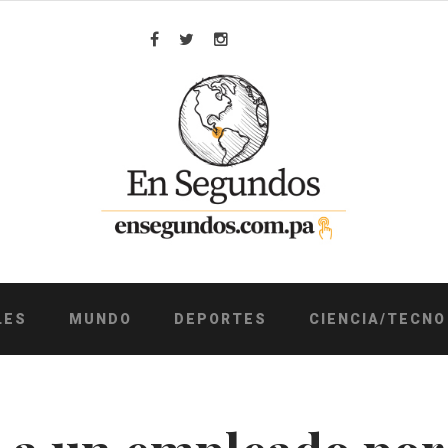
Facebook
Twitter
Instagram
LES
MUNDO
DEPORTES
CIENCIA/TECNO