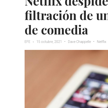
Netflix despid
filtración de 
de comedia
EFE
15 octubre, 2021
Dave Chappelle
Netflix