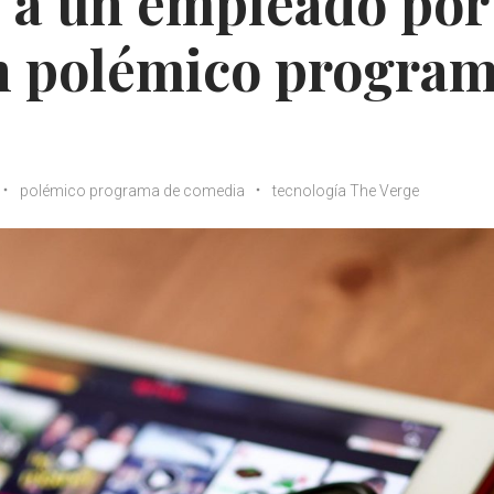
e a un empleado por
un polémico progra
polémico programa de comedia
tecnología The Verge