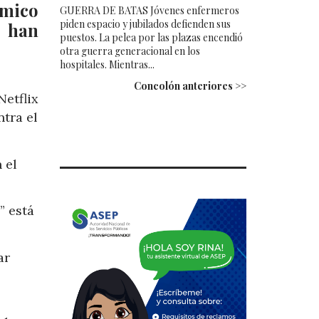
ómico
GUERRA DE BATAS Jóvenes enfermeros
piden espacio y jubilados defienden sus
o han
puestos. La pelea por las plazas encendió
otra guerra generacional en los
hospitales. Mientras...
Concolón anteriores >>
etflix
tra el
 el
” está
ar