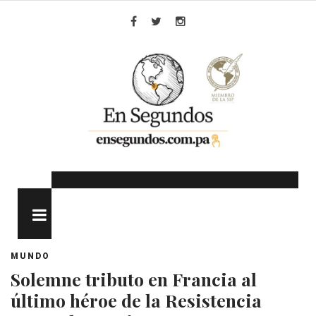
Skip
to
Facebook
Twitter
Instagram
content
MENU
MUNDO
Solemne tributo en Francia al
último héroe de la Resistencia