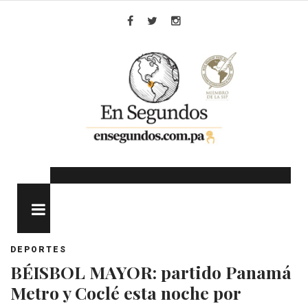
Skip
to
Facebook
Twitter
Instagram
content
MENU
DEPORTES
BÉISBOL MAYOR: partido Panamá
Metro y Coclé esta noche por