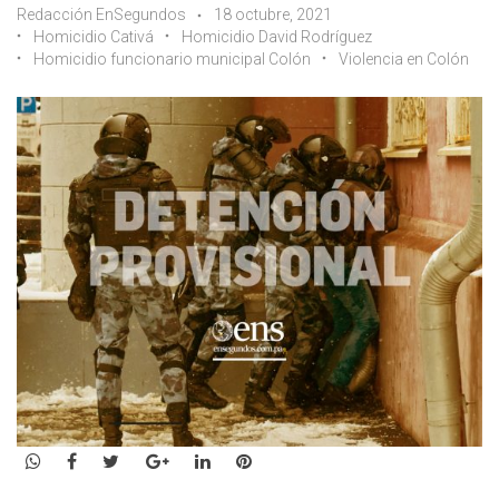
Redacción EnSegundos
18 octubre, 2021
Homicidio Cativá
Homicidio David Rodríguez
Homicidio funcionario municipal Colón
Violencia en Colón
WhatsApp
Facebook
Twitter
Google+
LinkedIn
Pinterest