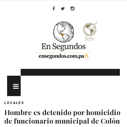
Skip
to
Facebook
Twitter
Instagram
content
MENU
LOCALES
Hombre es detenido por homicidio
de funcionario municipal de Colón