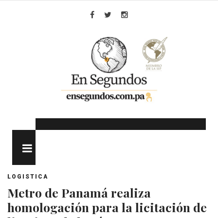
Skip
to
Facebook
Twitter
Instagram
content
MENU
LOGISTICA
Metro de Panamá realiza
homologación para la licitación de