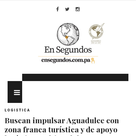
Skip
to
Facebook
Twitter
Instagram
content
MENU
LOGISTICA
Buscan impulsar Aguadulce con
zona franca turística y de apoyo