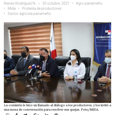
Reines Rodríguez N.
20 octubre, 2021
Agro panameño
Mida
Protesta de productores
Sector agrícola panameño
La comisión le hizo un llamado al diálogo a los productores, y los invitó a
una mesa de conversación para resolver sus quejas. Foto/MIDA.
WhatsApp
Facebook
Twitter
Google+
LinkedIn
Pinterest