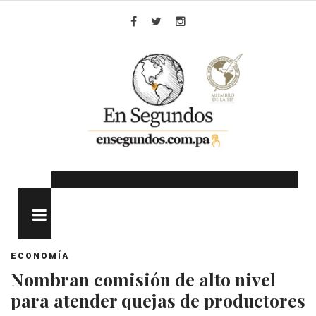
Skip
to
Facebook
Twitter
Instagram
content
MENU
ECONOMÍA
Nombran comisión de alto nivel
para atender quejas de productores