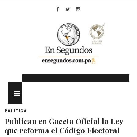
Skip
to
Facebook
Twitter
Instagram
content
MENU
POLITICA
Publican en Gaceta Oficial la Ley
que reforma el Código Electoral