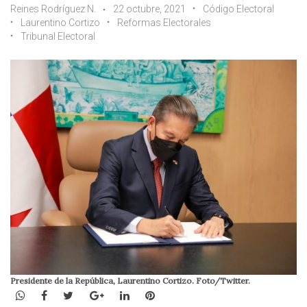
Reines Rodríguez N.
22 octubre, 2021
Código Electoral
Laurentino Cortizo
Reformas Electorales
Tribunal Electoral
Presidente de la República, Laurentino Cortizo. Foto/Twitter.
WhatsApp
Facebook
Twitter
Google+
LinkedIn
Pinterest