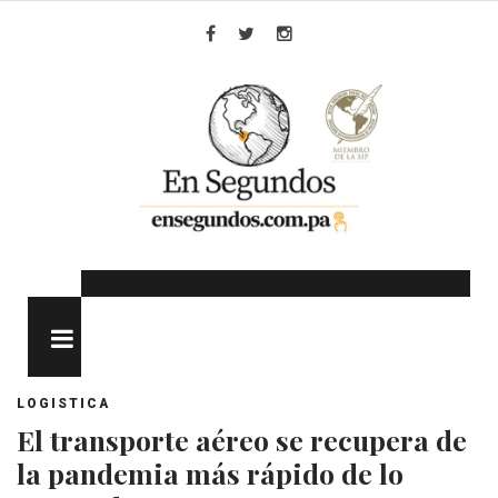
Skip
to
Facebook
Twitter
Instagram
content
MENU
LOGISTICA
El transporte aéreo se recupera de
la pandemia más rápido de lo