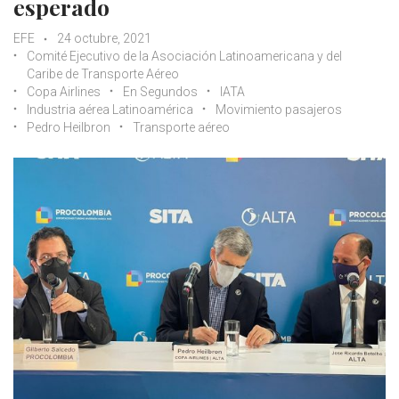
esperado
EFE
24 octubre, 2021
Comité Ejecutivo de la Asociación Latinoamericana y del
Caribe de Transporte Aéreo
Copa Airlines
En Segundos
IATA
Industria aérea Latinoamérica
Movimiento pasajeros
Pedro Heilbron
Transporte aéreo