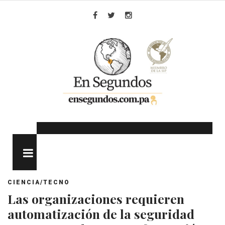
Skip
to
Facebook
Twitter
Instagram
content
MENU
CIENCIA/TECNO
Las organizaciones requieren
automatización de la seguridad