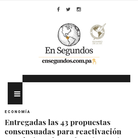
Skip
to
Facebook
Twitter
Instagram
content
MENU
ECONOMÍA
Entregadas las 43 propuestas
consensuadas para reactivación