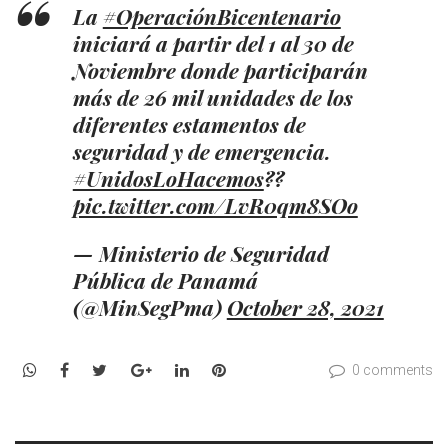
La
#OperaciónBicentenario
iniciará a partir del 1 al 30 de
Noviembre donde participarán
más de 26 mil unidades de los
diferentes estamentos de
seguridad y de emergencia.
#UnidosLoHacemos
??
pic.twitter.com/LvR0qm8SOo
— Ministerio de Seguridad
Pública de Panamá
(@MinSegPma)
October 28, 2021
WhatsApp
Facebook
Twitter
Google+
LinkedIn
Pinterest
0 comments