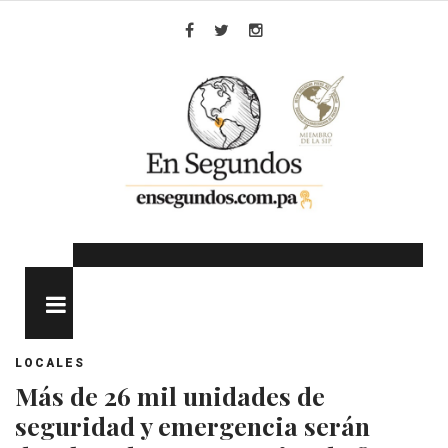
Skip
to
Facebook
Twitter
Instagram
content
MENU
LOCALES
Más de 26 mil unidades de
seguridad y emergencia serán