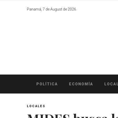
Skip
to
Panamá, 7 de August de 2026.
content
POLÍTICA
ECONOMÍA
LOCA
LOCALES