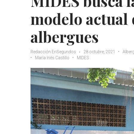
MIDES busca l
modelo actual 
albergues
Redacción EnSegundos
28 octubre, 2021
Alber
María Inés Castillo
MIDES