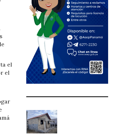
á
s
de
ta el
r el
ogar
e
namá