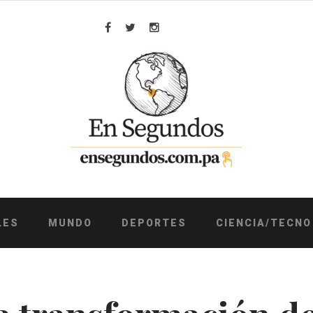
Facebook
Twitter
Instagram
LES
MUNDO
DEPORTES
CIENCIA/TECNO