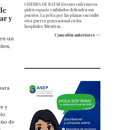
GUERRA DE BATAS Jóvenes enfermeros
de
piden espacio y jubilados defienden sus
puestos. La pelea por las plazas encendió
ar y
otra guerra generacional en los
hospitales. Mientras...
Concolón anteriores >>
 en un
iños,
para
os y
cio
eño de
n