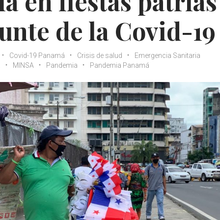
a en fiestas patrias
punte de la Covid-19
Covid-19 Panamá
Crisis de salud
Emergencia Sanitaria
á
MINSA
Pandemia
Pandemia Panamá