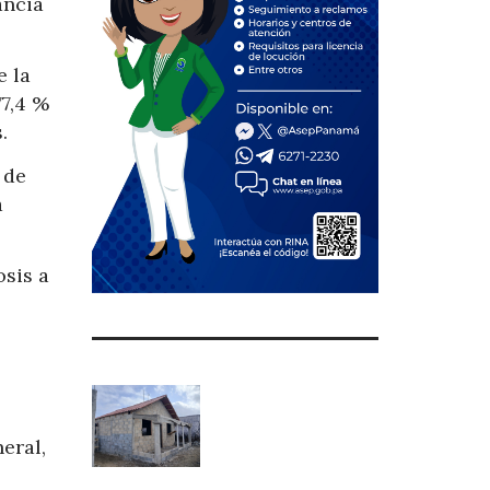
ancia
e la
77,4 %
.
 de
a
osis a
eral,