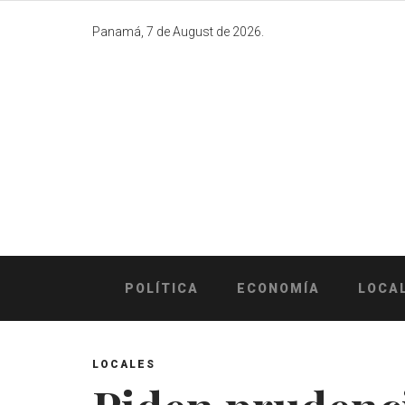
Skip
to
Panamá, 7 de August de 2026.
content
POLÍTICA
ECONOMÍA
LOCA
LOCALES