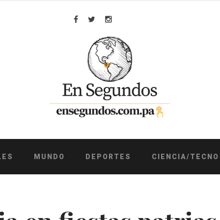
Facebook
Twitter
Instagram
LES
MUNDO
DEPORTES
CIENCIA/TECNO