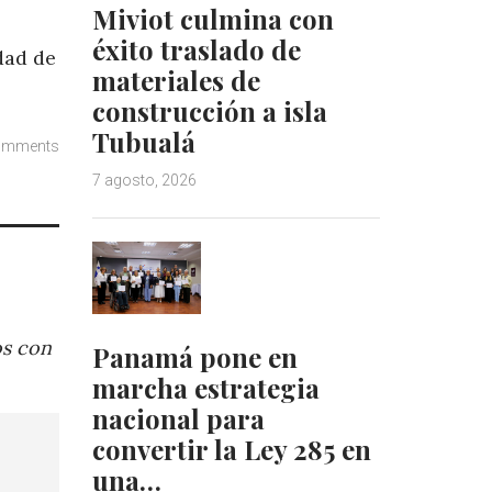
Miviot culmina con
éxito traslado de
dad de
materiales de
construcción a isla
Tubualá
omments
7 agosto, 2026
os con
Panamá pone en
marcha estrategia
nacional para
convertir la Ley 285 en
una…