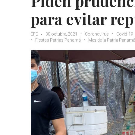
Piden prudenci
para evitar re
EFE
30 octubre, 2021
Coronavirus
Covid-19
Fiestas Patrias Panamá
Mes de la Patria Panam