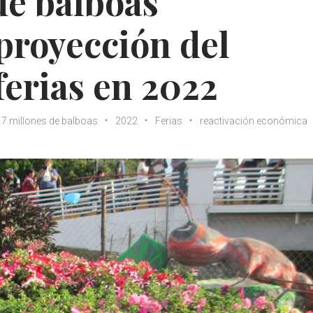
de balboas
 proyección del
 ferias en 2022
.7 millones de balboas
2022
Ferias
reactivación económica