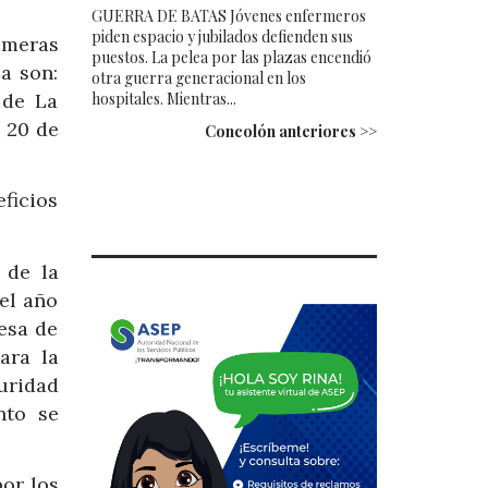
GUERRA DE BATAS Jóvenes enfermeros
piden espacio y jubilados defienden sus
imeras
puestos. La pelea por las plazas encendió
a son:
otra guerra generacional en los
 de La
hospitales. Mientras...
l 20 de
Concolón anteriores >>
ficios
 de la
 el año
esa de
ara la
uridad
nto se
por los