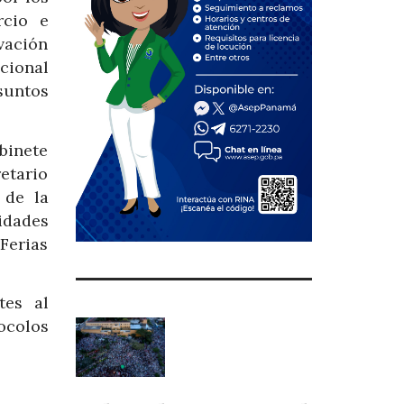
rcio e
vación
cional
suntos
binete
etario
 de la
idades
Ferias
tes al
ocolos