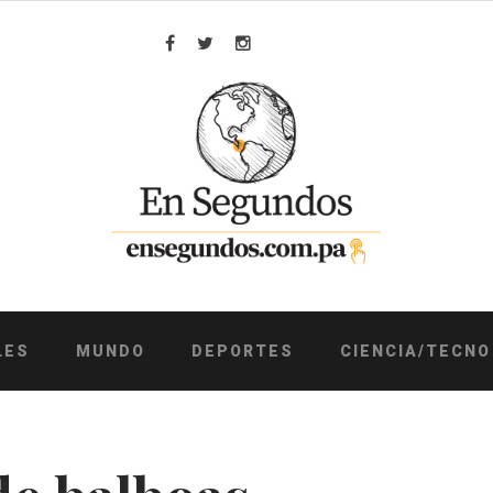
Facebook
Twitter
Instagram
LES
MUNDO
DEPORTES
CIENCIA/TECNO