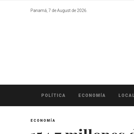
Skip
to
Panamá, 7 de August de 2026.
content
POLÍTICA
ECONOMÍA
LOCA
ECONOMÍA