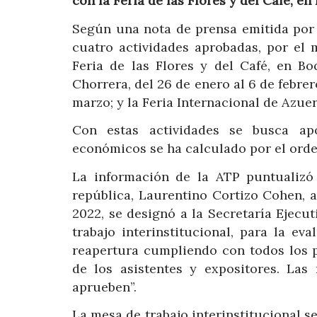
con la
Feria de las Flores y del Café, e
Según una nota de prensa emitida por 
cuatro actividades aprobadas, por el
Feria de las Flores y del Café, en Bo
Chorrera, del 26 de enero al 6 de febrer
marzo; y la Feria Internacional de Azuero
Con estas actividades se busca ap
económicos se ha calculado por el orden
La información de la ATP puntualizó
república, Laurentino Cortizo Cohen, ac
2022, se designó a la Secretaría Ejecu
trabajo interinstitucional, para la e
reapertura cumpliendo con todos los pr
de los asistentes y expositores. L
aprueben”.
La mesa de trabajo interinstitucional se