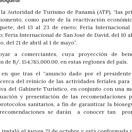
n Boquete
la Autoridad de Turismo de Panamá (ATP), “las pr
 momento, como parte de la reactivación económic
quete, del 13 al 23 de enero; Feria Internacional
o; Feria Internacional de San José de David, del 10 a
, del 21 de abril al 1 de mayo”.
oyar a comerciantes, cuya proyección de bene
 de B/. 154,785,000.00, en estas regiones del país.
 en que tras el “anuncio dado por el presidente
erca del reinicio de las actividades feriales para
tiva del Gabinete Turístico, en conjunto con una m
valuación y presentación de las recomendaciones p
otocolos sanitarios, a fin de garantizar la bioseg
as recomendaciones se darán a conocer tan pro
 instaló el jueves 21 de octubre y está conformada 