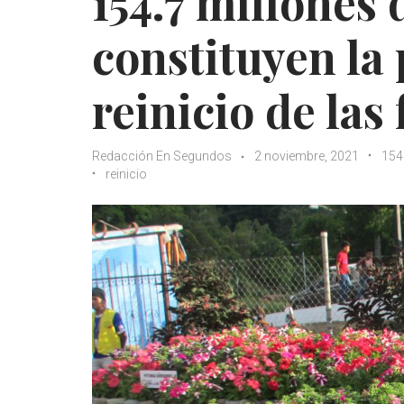
154.7 millones 
constituyen la
reinicio de las
Redacción En Segundos
2 noviembre, 2021
154
reinicio