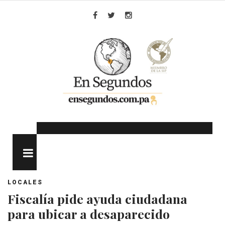
Skip
to
Facebook
Twitter
Instagram
content
MENU
LOCALES
Fiscalía pide ayuda ciudadana
para ubicar a desaparecido