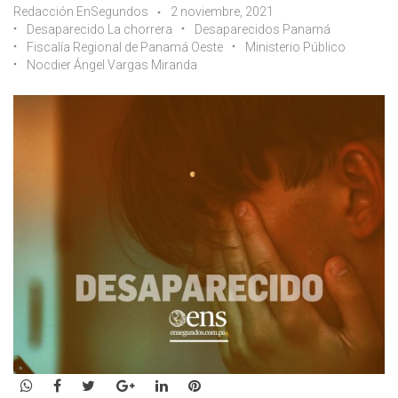
Redacción EnSegundos
2 noviembre, 2021
Desaparecido La chorrera
Desaparecidos Panamá
Fiscalía Regional de Panamá Oeste
Ministerio Público
Nocdier Ángel Vargas Miranda
WhatsApp
Facebook
Twitter
Google+
LinkedIn
Pinterest