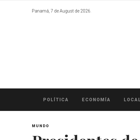
Skip
to
Panamá, 7 de August de 2026.
content
POLÍTICA
ECONOMÍA
LOCA
MUNDO