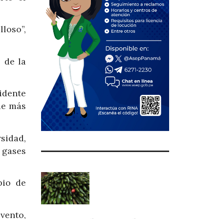
loso”,
 de la
idente
 de más
rsidad,
 gases
bio de
vento,