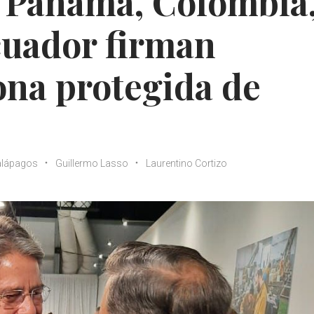
e Panamá, Colombia
cuador firman
ona protegida de
lápagos
Guillermo Lasso
Laurentino Cortizo