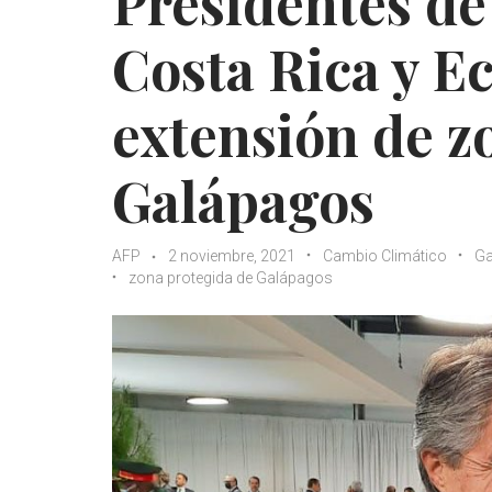
Presidentes d
Costa Rica y E
extensión de z
Galápagos
AFP
2 noviembre, 2021
Cambio Climático
Ga
zona protegida de Galápagos