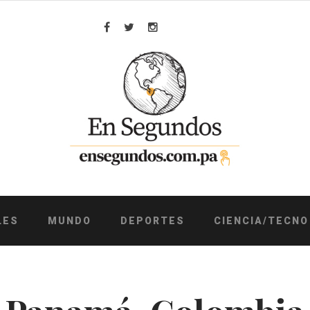
Facebook
Twitter
Instagram
LES
MUNDO
DEPORTES
CIENCIA/TECNO