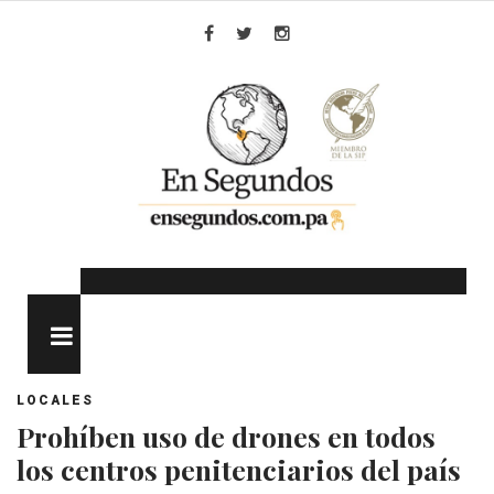
Skip
to
Facebook
Twitter
Instagram
content
MENU
LOCALES
Prohíben uso de drones en todos
los centros penitenciarios del país