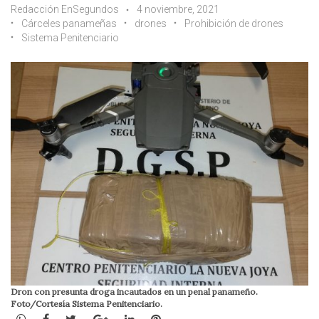
Redacción EnSegundos
4 noviembre, 2021
Cárceles panameñas
drones
Prohibición de drones
Sistema Penitenciario
Dron con presunta droga incautados en un penal panameño.
Foto/Cortesía Sistema Penitenciario.
WhatsApp
Facebook
Twitter
Google+
LinkedIn
Pinterest