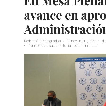
En Mesa Plena
avance en apro
Administració
Redacción En Segundos
10 noviembre, 2021
di
técnicos de la salud
temas de administración