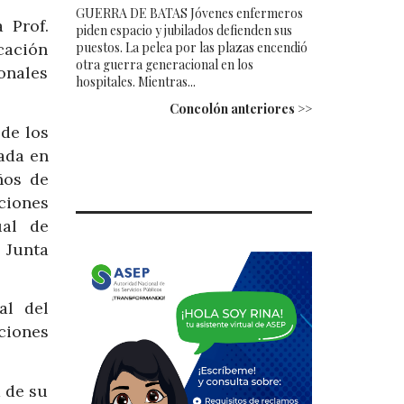
GUERRA DE BATAS Jóvenes enfermeros
 Prof.
piden espacio y jubilados defienden sus
puestos. La pelea por las plazas encendió
icación
otra guerra generacional en los
ionales
hospitales. Mientras...
Concolón anteriores >>
 de los
rada en
ños de
ciones
ual de
 Junta
al del
nciones
a de su