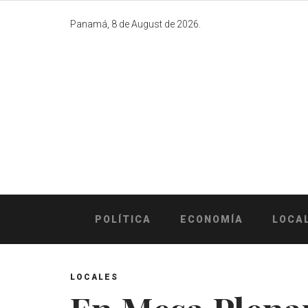
Skip
to
Panamá, 8 de August de 2026.
content
POLÍTICA
ECONOMÍA
LOCA
LOCALES