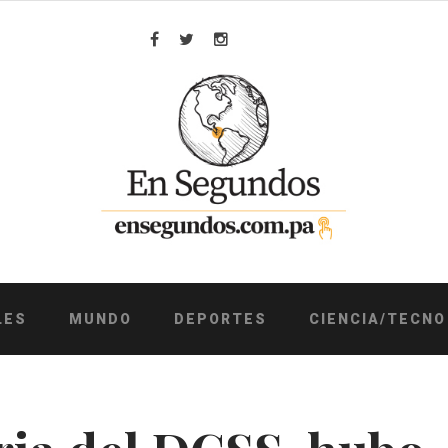
Facebook
Twitter
Instagram
LES
MUNDO
DEPORTES
CIENCIA/TECNO