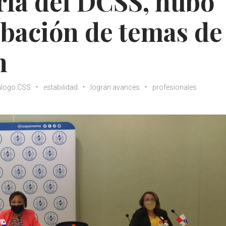
ria del DCSS, hubo
bación de temas de
n
álogo CSS
estabilidad
logran avances
profesionales