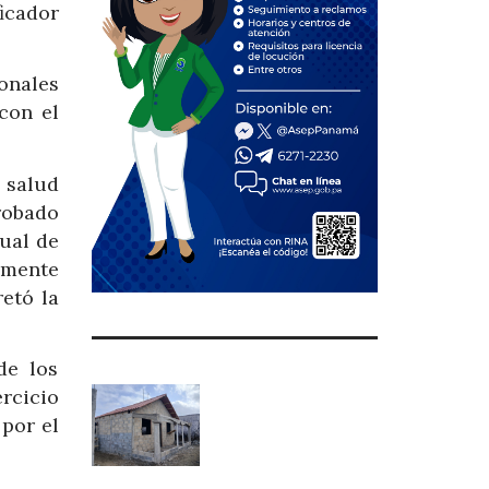
icador
ionales
con el
 salud
robado
ual de
lmente
retó la
de los
rcicio
 por el