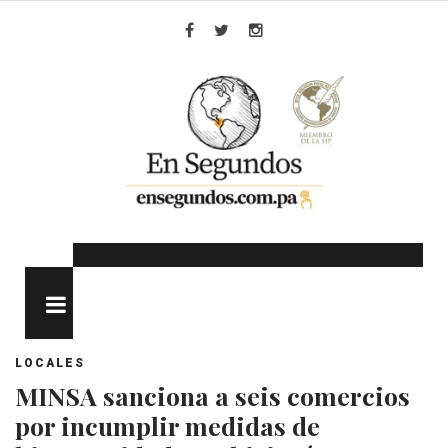
Skip
to
Facebook
Twitter
Instagram
content
MENU
LOCALES
MINSA sanciona a seis comercios
por incumplir medidas de