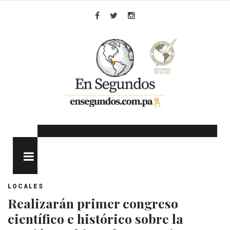
Skip
to
Facebook
Twitter
Instagram
content
MENU
LOCALES
Realizarán primer congreso
científico e histórico sobre la