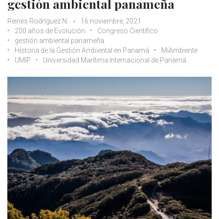
gestión ambiental panameña
Reines Rodríguez N.
16 noviembre, 2021
200 años de Evolución
Congreso Científico
gestión ambiental panameña
Historia de la Gestión Ambiental en Panamá
MiAmbiente
UMIP
Universidad Marítima Internacional de Panamá