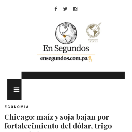
Skip
to
Facebook
Twitter
Instagram
content
MENU
ECONOMÍA
Chicago: maíz y soja bajan por
fortalecimiento del dólar, trigo