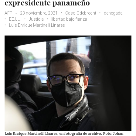
expresidente panameño
AFP
23 noviembre, 2021
Caso Odebrecht
denegada
EE.UU.
Justicia
libertad bajo fianza
Luis Enrique Martinelli Linares
Luis Enrique Martinelli Linares, en fotografía de archivo. Foto, Johan