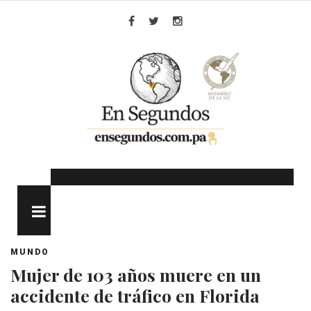
Skip
to
Facebook
Twitter
Instagram
content
MENU
MUNDO
Mujer de 103 años muere en un
accidente de tráfico en Florida