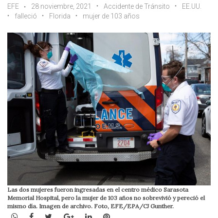
EFE
28 noviembre, 2021
Accidente de Tránsito
EE.UU.
falleció
Florida
mujer de 103 años
Las dos mujeres fueron ingresadas en el centro médico Sarasota
Memorial Hospital, pero la mujer de 103 años no sobrevivió y pereció el
mismo día. Imagen de archivo. Foto, EFE/EPA/CJ Gunther.
WhatsApp
Facebook
Twitter
Google+
LinkedIn
Pinterest