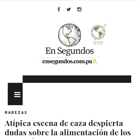
Skip
to
Facebook
Twitter
Instagram
content
MENU
RAREZAS
Atípica escena de caza despierta
dudas sobre la alimentación de los