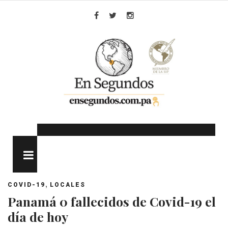
Skip
to
Facebook
Twitter
Instagram
content
MENU
,
COVID-19
LOCALES
Panamá 0 fallecidos de Covid-19 el
día de hoy