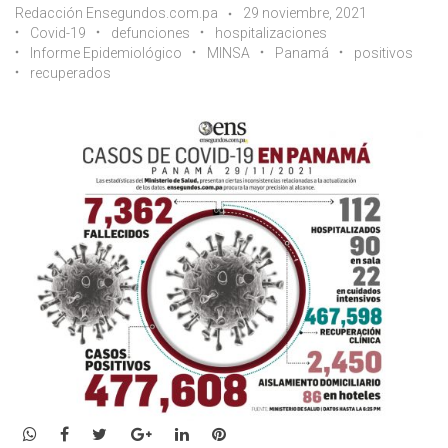
Redacción Ensegundos.com.pa
29 noviembre, 2021
Covid-19
defunciones
hospitalizaciones
Informe Epidemiológico
MINSA
Panamá
positivos
recuperados
WhatsApp
Facebook
Twitter
Google+
LinkedIn
Pinterest