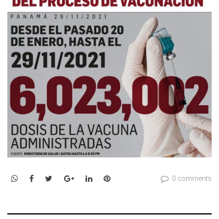
WhatsApp
Facebook
Twitter
Google+
LinkedIn
Pinterest
0 comments