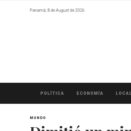
Skip
to
Panamá, 8 de August de 2026.
content
POLÍTICA
ECONOMÍA
LOCA
MUNDO