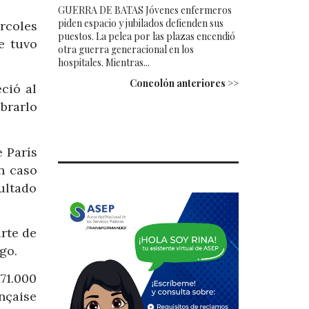
GUERRA DE BATAS Jóvenes enfermeros
piden espacio y jubilados defienden sus
rcoles
puestos. La pelea por las plazas encendió
e tuvo
otra guerra generacional en los
hospitales. Mientras...
Concolón anteriores >>
ció al
brarlo
 París
n caso
cultado
rte de
go.
71.000
ançaise