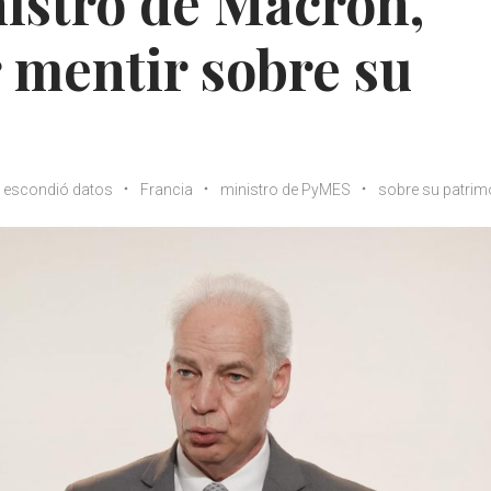
istro de Macron,
 mentir sobre su
escondió datos
Francia
ministro de PyMES
sobre su patrim