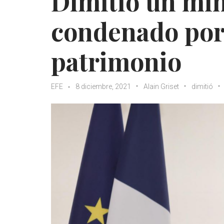
Dimitió un min
condenado por
patrimonio
EFE
8 diciembre, 2021
Alain Griset
dimitió