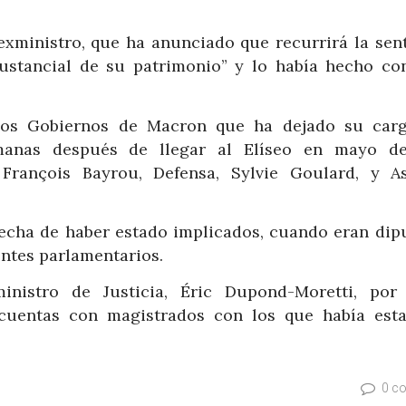
 exministro, que ha anunciado que recurrirá la sent
sustancial de su patrimonio” y lo había hecho co
los Gobiernos de Macron que ha dejado su car
emanas después de llegar al Elíseo en mayo de
, François Bayrou, Defensa, Sylvie Goulard, y A
pecha de haber estado implicados, cuando eran dip
entes parlamentarios.
nistro de Justicia, Éric Dupond-Moretti, por
cuentas con magistrados con los que había est
0 c