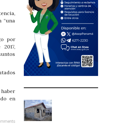
encia,
n “una
go por
 2017,
suntos
utados
 haber
ado en
omments