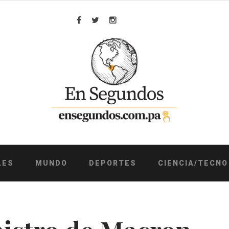
Facebook
Twitter
Instagram
LES
MUNDO
DEPORTES
CIENCIA/TECNO