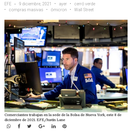
EFE
9 diciembre, 2021
ayer
cerró verde
compras masivas
ómicron
Wall Street
Comerciantes trabajan en la sede de la Bolsa de Nueva York, este 8 de
diciembre de 2021. EFE/Justin Lane
WhatsApp
Facebook
Twitter
Google+
LinkedIn
Pinterest