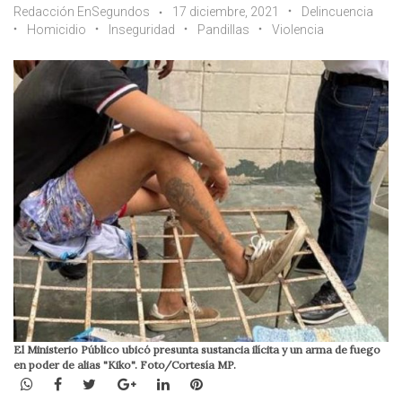
Redacción EnSegundos
17 diciembre, 2021
Delincuencia
Homicidio
Inseguridad
Pandillas
Violencia
El Ministerio Público ubicó presunta sustancia ilícita y un arma de fuego
en poder de alias "Kiko". Foto/Cortesía MP.
WhatsApp
Facebook
Twitter
Google+
LinkedIn
Pinterest