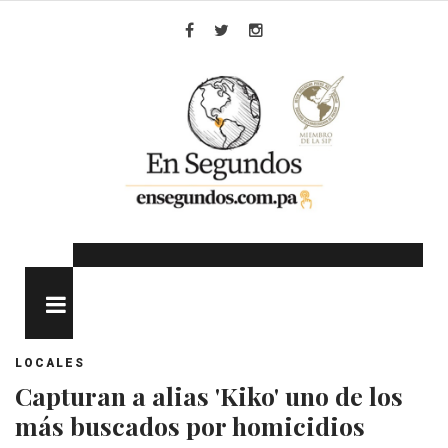
Skip
to
Facebook
Twitter
Instagram
content
MENU
LOCALES
Capturan a alias 'Kiko' uno de los
más buscados por homicidios