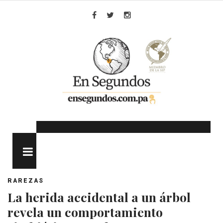
Skip
to
Facebook
Twitter
Instagram
content
MENU
RAREZAS
La herida accidental a un árbol
revela un comportamiento