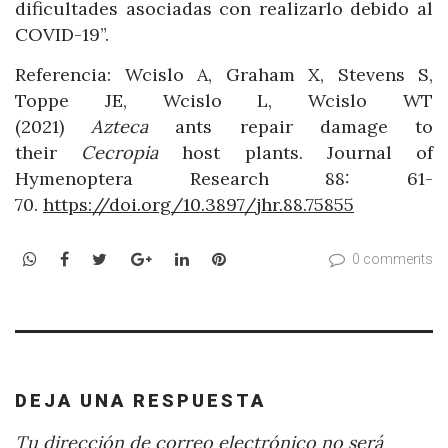
dificultades asociadas con realizarlo debido al
COVID-19”.
Referencia: Wcislo A, Graham X, Stevens S,
Toppe JE, Wcislo L, Wcislo WT
(2021)
Azteca
ants repair damage to
their
Cecropia
host plants. Journal of
Hymenoptera Research 88: 61-
70.
https://doi.org/10.3897/jhr.88.75855
WhatsApp
Facebook
Twitter
Google+
LinkedIn
Pinterest
0 comments
DEJA UNA RESPUESTA
Tu dirección de correo electrónico no será