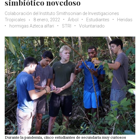
simbiótico novedoso
Colaboración del Instituto Smithsonian de Investigaciones
Tropicales
8 enero, 2022
Árbol
Estudiantes
Heridas
hormigas Azteca alfari
STRI
Voluntariado
Durante la pandemia, cinco estudiantes de secundaria muy curiosos