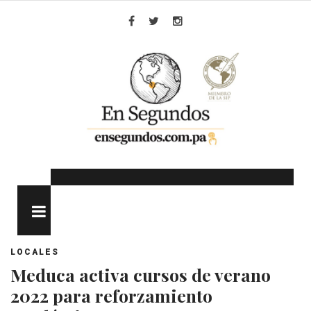
Skip
to
Facebook
Twitter
Instagram
content
MENU
LOCALES
Meduca activa cursos de verano
2022 para reforzamiento