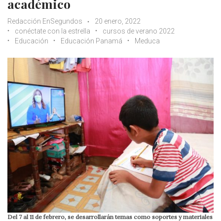
académico
Redacción EnSegundos
20 enero, 2022
conéctate con la estrella
cursos de verano 2022
Educación
Educación Panamá
Meduca
Del 7 al 11 de febrero, se desarrollarán temas como soportes y materiales