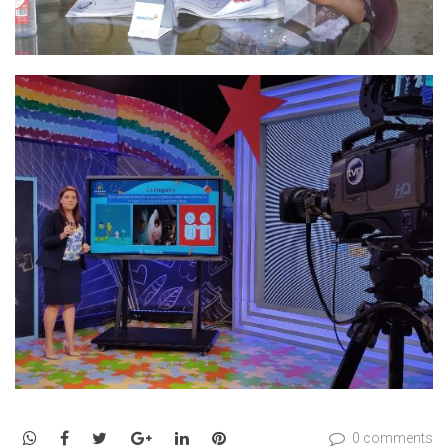
WhatsApp
Facebook
Twitter
Google+
LinkedIn
Pinterest
0 comments