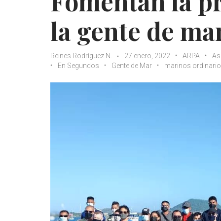
Fomentan la pr
la gente de mar
Reines Rodríguez N.
27 enero, 2022
ARPA
As
En Segundos
Gente de Mar
marinos ordinari