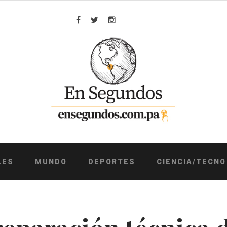
Facebook
Twitter
Instagram
LES
MUNDO
DEPORTES
CIENCIA/TECNO