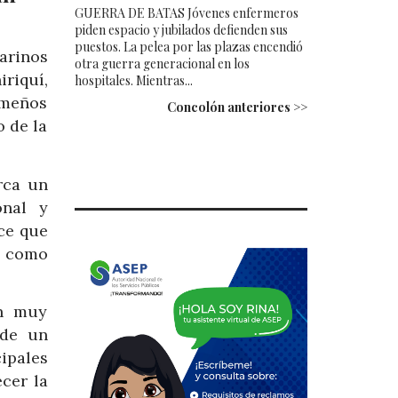
GUERRA DE BATAS Jóvenes enfermeros
piden espacio y jubilados defienden sus
puestos. La pelea por las plazas encendió
arinos
otra guerra generacional en los
riquí,
hospitales. Mientras...
ameños
Concolón anteriores >>
o de la
rca un
onal y
ce que
e como
en muy
 de un
ipales
cer la