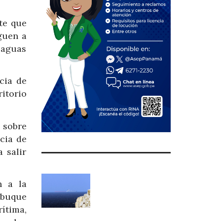
te que
guen a
 aguas
cia de
itorio
 sobre
cia de
 salir
n a la
 buque
ítima,