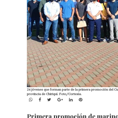
24 jóvenes que forman parte de la primera promoción del Cu
provincia de Chiriquí. Foto/Cortesía.
WhatsApp
Facebook
Twitter
Google+
LinkedIn
Pinterest
Primera promoción de marinos