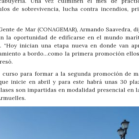
abuyería.
Una vez culminen el mes de practi
los de sobrevivencia, lucha contra incendios, pr
e Gente de Mar (CONAGEMAR), Armando
Saavedra, di
an la oportunidad de edificarse en el mundo marí
al. “Hoy inician una etapa nueva en donde van ap
amiento a bordo…como la primera promoción ellos
resó.
curso para formar a la segunda promoción de m
 que inicie en abril y para este habrá unas 30 pla
clases son impartidas en modalidad presencial en 
Armuelles.