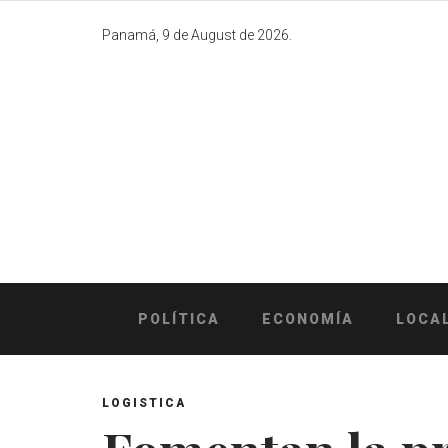
Skip
to
Panamá, 9 de August de 2026.
content
POLÍTICA
ECONOMÍA
LOCA
LOGISTICA