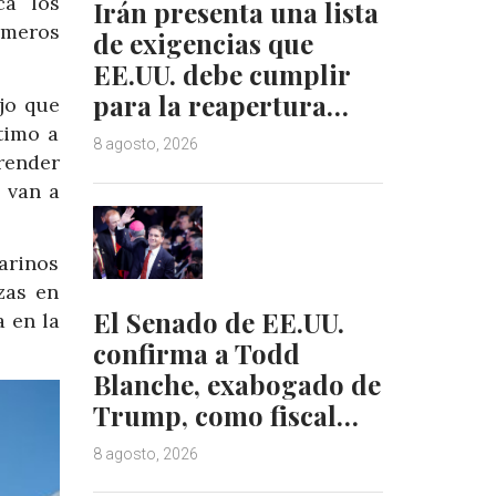
ca los
Irán presenta una lista
imeros
de exigencias que
EE.UU. debe cumplir
para la reapertura…
jo que
timo a
8 agosto, 2026
render
 van a
arinos
zas en
El Senado de EE.UU.
la
en la
confirma a Todd
Blanche, exabogado de
Trump, como fiscal…
8 agosto, 2026