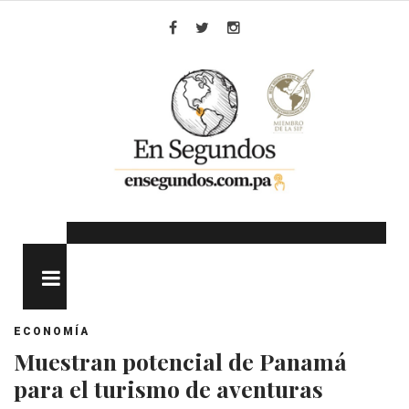
Skip
to
Facebook
Twitter
Instagram
content
MENU
ECONOMÍA
Muestran potencial de Panamá
para el turismo de aventuras