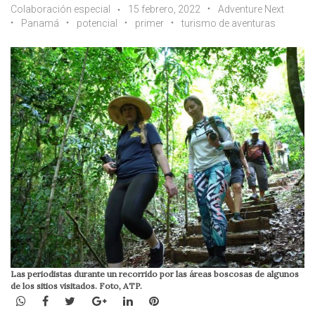
Colaboración especial
15 febrero, 2022
Adventure Next
Panamá
potencial
primer
turismo de aventuras
Las periodistas durante un recorrido por las áreas boscosas de algunos
de los sitios visitados. Foto, ATP.
WhatsApp
Facebook
Twitter
Google+
LinkedIn
Pinterest