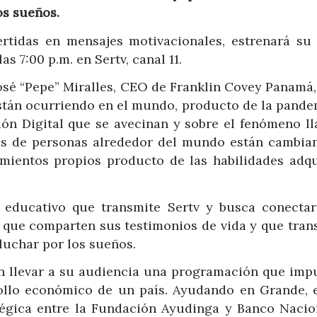
os sueños.
rtidas en mensajes motivacionales, estrenará su 
as 7:00 p.m. en Sertv, canal 11.
José “Pepe” Miralles, CEO de Franklin Covey Panamá
están ocurriendo en el mundo, producto de la pande
ión Digital que se avecinan y sobre el fenómeno l
es de personas alrededor del mundo están cambia
ientos propios producto de las habilidades adqu
 educativo que transmite Sertv y busca conectar
 que comparten sus testimonios de vida y que tran
luchar por los sueños.
on llevar a su audiencia una programación que impu
rollo económico de un país. Ayudando en Grande, 
tégica entre la Fundación Ayudinga y Banco Nacio