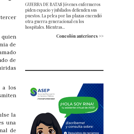
GUERRA DE BATAS Jóvenes enfermeros
piden espacio y jubilados defienden sus
puestos. La pelea por las plazas encendió
tercer
otra guerra generacional en los
hospitales. Mientras...
, quien
Concolón anteriores >>
mia de
lamado
ndo de
iridas
 a los
smiten
lse la
es una
nal de