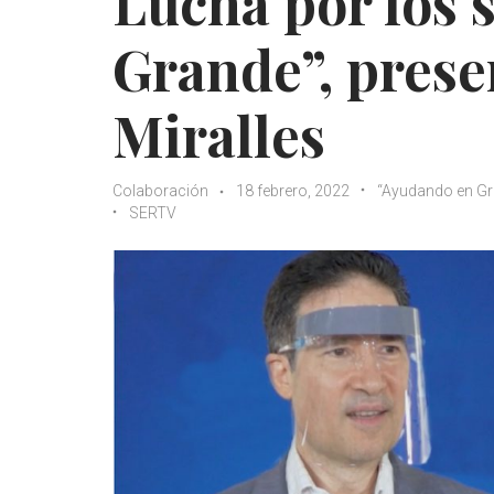
Lucha por los 
Grande”, prese
Miralles
Colaboración
18 febrero, 2022
“Ayudando en Gr
SERTV