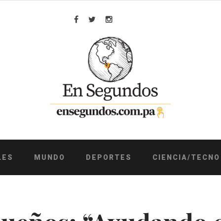
Facebook
Twitter
Instagram
LES
MUNDO
DEPORTES
CIENCIA/TECNO