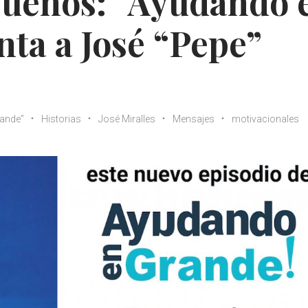
sueños: “Ayudando 
nta a José “Pepe”
ande”
Historias
José Miralles
Mensajes
motivacionales