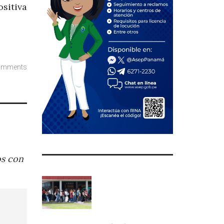
sitiva
omments
os con