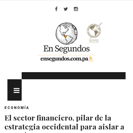
Skip
to
Facebook
Twitter
Instagram
content
MENU
ECONOMÍA
El sector financiero, pilar de la
estrategia occidental para aislar a