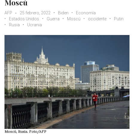
Moscú
AFP
25 febrero, 2022
Biden
Economía
Estados Unidos
Guerra
Moscú
occidente
Putin
Rusia
Ucrania
Moscú, Rusia. Foto/AFP