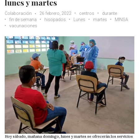
lunes y martes
Colaboración
26 febrero, 2022
centros
durante
fin de semana
hisopados
Lunes
martes
MINSA
vacunaciones
Hoy sábado, mañana domingo, lunes y martes se ofrecerán los servicios