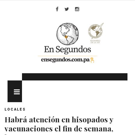
Skip
to
Facebook
Twitter
Instagram
content
MENU
LOCALES
Habrá atención en hisopados y
vacunaciones el fin de semana,