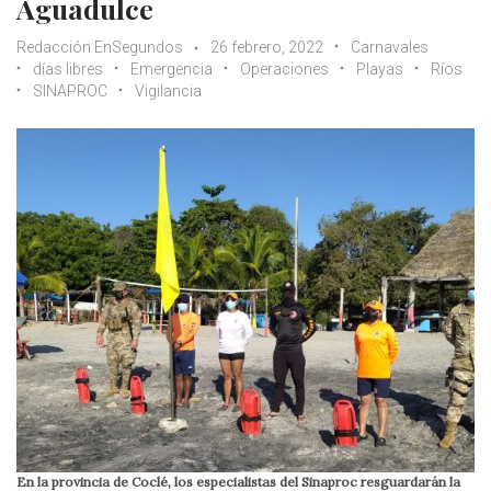
Aguadulce
Redacción EnSegundos
26 febrero, 2022
Carnavales
días libres
Emergencia
Operaciones
Playas
Ríos
SINAPROC
Vigilancia
En la provincia de Coclé, los especialistas del Sinaproc resguardarán la