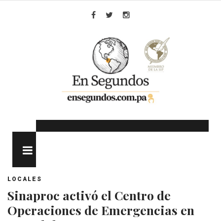
Skip
to
Facebook
Twitter
Instagram
content
MENU
LOCALES
Sinaproc activó el Centro de
Operaciones de Emergencias en