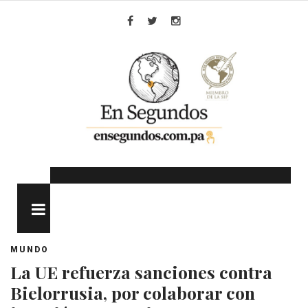
Skip
to
Facebook
Twitter
Instagram
content
MENU
MUNDO
La UE refuerza sanciones contra
Bielorrusia, por colaborar con