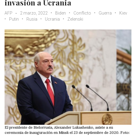
invasión a Ucrania
AFP
2 marzo, 2022
Biden
Conflicto
Guerra
Kiev
Putin
Rusia
Ucrania
Zelenski
El presidente de Bielorrusia, Alexander Lukashenko, asiste a su
ceremonia de inauguración en Minsk el 23 de septiembre de 2020. Foto: